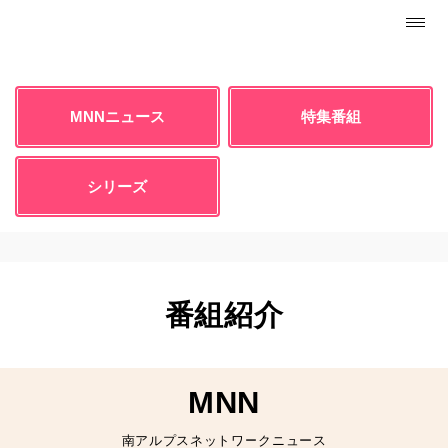
らんぼ
チャンネル
MNNニュース
特集番組
11chで、白根地区・芦安地区や南アル
プス市
の出来事や情報をお伝えしてい
シリーズ
ます。
また、各地区のイベントの模様
もお送
りしています。
ぜひ、ご家族と一緒にご覧ください！
番組紹介
MNN
南アルプスネットワークニュース