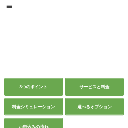
インターネット
サービス
安定した通信速度。トリプル割なら、
さ
らに月々が
お得に！！
スマホや
タブレットなら制限を気にせず、
パソコンでもサクサクとインターネット
をお楽しみいただけます。
3つのポイント
サービスと料金
料金シミュレーション
選べるオプション
お申込みの流れ