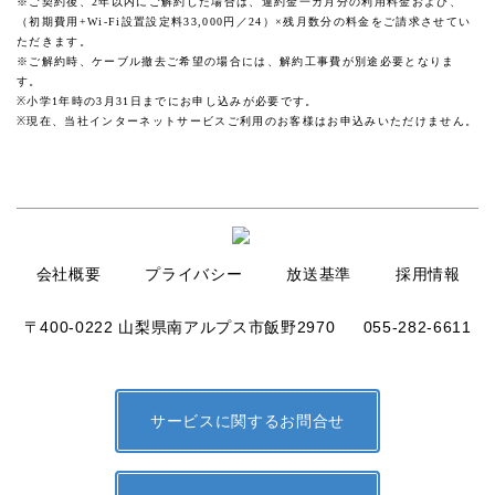
※ご契約後、2年以内にご解約した場合は、違約金一カ月分の利用料金および、
（初期費用+Wi-Fi設置設定料33,000円／24）×残月数分の料金をご請求させてい
ただきます。
※ご解約時、ケーブル撤去ご希望の場合には、解約工事費が別途必要となりま
す。
※小学1年時の3月31日までにお申し込みが必要です。
※現在、当社インターネットサービスご利用のお客様はお申込みいただけません。
会社概要
プライバシー
放送基準
採用情報
〒400-0222 山梨県南アルプス市飯野2970
055-282-6611
サービスに関するお問合せ