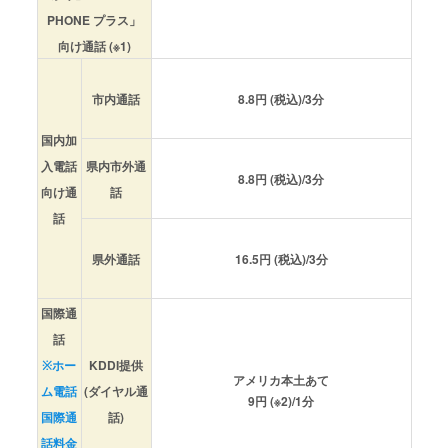
PHONE プラス」
向け通話 (※1)
市内通話
8.8円 (税込)/3分
国内加
入電話
県内市外通
8.8円 (税込)/3分
向け通
話
話
県外通話
16.5円 (税込)/3分
国際通
話
KDDI提供
※ホー
アメリカ本土あて
(ダイヤル通
ム電話
9円 (※2)/1分
話)
国際通
話料金