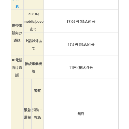
表
au/UQ
mobile/povo
17.05円 (税込)/1分
携帯電
あて
話向け
通話
上記以外あ
17.6円 (税込)/1分
て
IP電話
接続事業者
向け通
11円 (税込)/3分
着
話
警察
緊急
消防・
無料
通報
救急