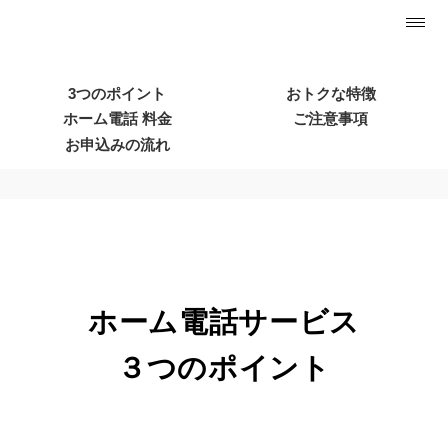
3つのポイント
おトクな特徴
ホーム電話 料金
ご注意事項
光ファイバーやケーブルといった固
お申込みの流れ
定回線の代わりに、VoLTEと高品質IP
ネットワークとを組み合わせて提供す
る、白根CATVとKDDIとの提携により
実現したおトクな固定電話サービスです。
ホーム電話サービス
３つのポイント