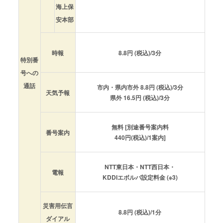
海上保
安本部
時報
8.8円 (税込)/3分
特別番
号への
通話
市内・県内市外 8.8円 (税込)/3分
天気予報
県外 16.5円 (税込)/3分
無料 [別途番号案内料
番号案内
440円
(税込)/1案内]
NTT東日本・NTT西日本・
電報
KDDIエボルバ設定料金 (※3)
災害用伝言
8.8円 (税込)/1分
ダイアル