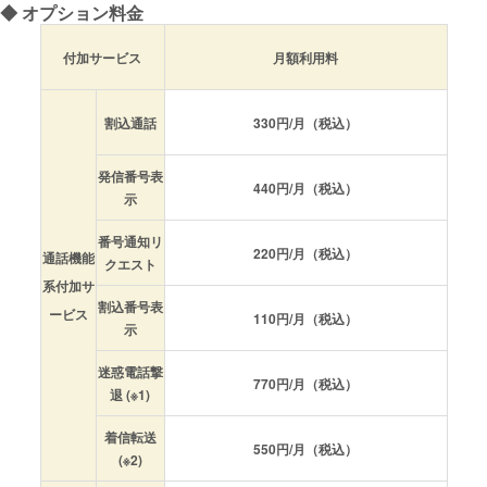
◆ オプション料金
付加サービス
月額利用料
割込通話
330円/月（税込）
発信番号表
440円/月（税込）
示
番号通知リ
220円/月（税込）
通話機能
クエスト
系付加サ
割込番号表
ービス
110円/月（税込）
示
迷惑電話撃
770円/月（税込）
退 (※1)
着信転送
550円/月（税込）
(※2)