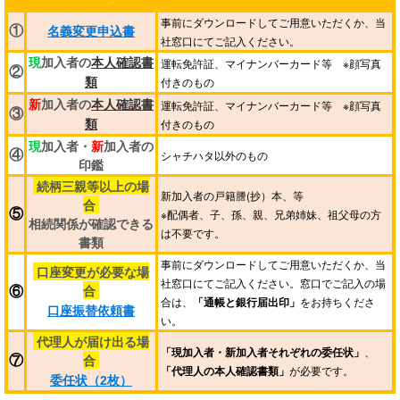
事前にダウンロードしてご用意いただくか、当
①
名義変更申込書
社窓口にてご記入ください。
現
加入者の
本人確認書
運転免許証、マイナンバーカード等 ※顔写真
②
付きのもの
類
新
加入者の
本人確認書
運転免許証、マイナンバーカード等 ※顔写真
③
付きのもの
類
現
加入者・
新
加入者の
④
シャチハタ以外のもの
印鑑
続柄三親等以上の場
新加入者の戸籍謄(抄）本、等
合
⑤
※配偶者、子、孫、親、兄弟姉妹、祖父母の方
相続関係が確認できる
は不要です。
書類
事前にダウンロードしてご用意いただくか、当
口座変更が必要な場
社窓口にてご記入ください。窓口でご記入の場
合
⑥
合は、
「通帳と銀行届出印」
をお持ちくださ
口座振替依頼書
い。
代理人が届け出る場
「現加入者・新加入者それぞれの委任状」
、
合
⑦
「代理人の本人確認書類」
が必要です。
委任状（2枚）