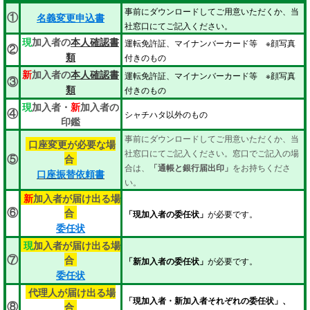
事前にダウンロードしてご用意いただくか、当
①
名義変更申込書
社窓口にてご記入ください。
現
加入者の
本人確認書
運転免許証、マイナンバーカード等 ※顔写真
②
付きのもの
類
新
加入者の
本人確認書
運転免許証、マイナンバーカード等 ※顔写真
③
付きのもの
類
現
加入者・
新
加入者の
④
シャチハタ以外のもの
印鑑
事前にダウンロードしてご用意いただくか、当
口座変更が必要な場
社窓口にてご記入ください。窓口でご記入の場
合
⑤
合は、
「通帳と銀行届出印」
をお持ちくださ
口座振替依頼書
い。
新
加入者が届け出る場
合
⑥
「現加入者の委任状」
が必要です。
委任状
現
加入者が届け出る場
合
⑦
「新加入者の委任状」
が必要です。
委任状
代理人が届け出る場
「現加入者・新加入者それぞれの委任状」、
合
⑧