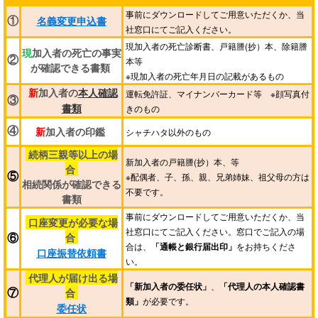
事前にダウンロードしてご用意いただくか、当
①
名義変更申込書
社窓口にてご記入ください。
現加入者の死亡診断書、戸籍謄(抄）本、除籍謄
現
加入者の死亡の事実
②
本等
が確認できる書類
※現加入者の死亡年月日の記載があるもの
新
加入者の
本人確認
運転免許証、マイナンバーカード等 ※顔写真付
③
きのもの
書類
新
加入者の印鑑
④
シャチハタ以外のもの
続柄三親等以上の場
新加入者の戸籍謄(抄）本、等
合
⑤
※配偶者、子、孫、親、兄弟姉妹、祖父母の方は
相続関係が確認できる
不要です。
書類
事前にダウンロードしてご用意いただくか、当
口座変更が必要な場
社窓口にてご記入ください。窓口でご記入の場
合
⑥
合は、
「通帳と銀行届出印」
をお持ちくださ
口座振替依頼書
い。
代理人が届け出る場
「新加入者の委任状」
、
「代理人の本人確認書
合
⑦
類」
が必要です。
委任状