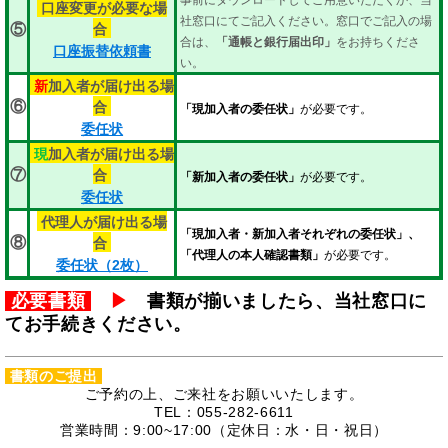
口座変更が必要な場
社窓口にてご記入ください。窓口でご記入の場
合
⑤
合は、
「通帳と銀行届出印」
をお持ちくださ
口座振替依頼書
い。
新
加入者が届け出る場
合
⑥
「現加入者の委任状」
が必要です。
委任状
現
加入者が届け出る場
合
⑦
「新加入者の委任状」
が必要です。
委任状
代理人が届け出る場
「現加入者・新加入者それぞれの委任状」、
合
⑧
「代理人の本人確認書類」
が必要です。
委任状（2枚）
必要書類
▶
書類が揃いましたら、当社窓口に
てお手続きください。
書類のご提出
ご予約の上、ご来社をお願いいたします。
TEL：055-282-6611
営業時間：9:00~17:00（定休日：水・日・祝日）