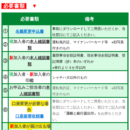
必要書類
▼
必要書類
備考
事前にダウンロードしてご用意いただくか、当
①
名義変更申込書
社窓口にてご記入ください。
現
加入者の
本人確認書
運転免許証、マイナンバーカード等 ※顔写真
②
付きのもの
類
履歴事項全部証明書、現在事項全部証明書、登
新
加入者の
本人確認書
③
記簿謄（抄）本のいずれか
類
※発行より３か月以内
現
加入者・
新
加入者の
④
シャチハタ以外のもの
印鑑
お申込みご担当者の
本
運転免許証、マイナンバーカード等 ※顔写真
⑤
付きのもの
人確認書類
事前にダウンロードしてご用意いただくか、当
口座変更が必要な場
社窓口にてご記入ください。窓口でご記入の場
合
⑥
合は、
「通帳と銀行届出印」
をお持ちくださ
口座振替依頼書
い。
新
加入者が届け出る場