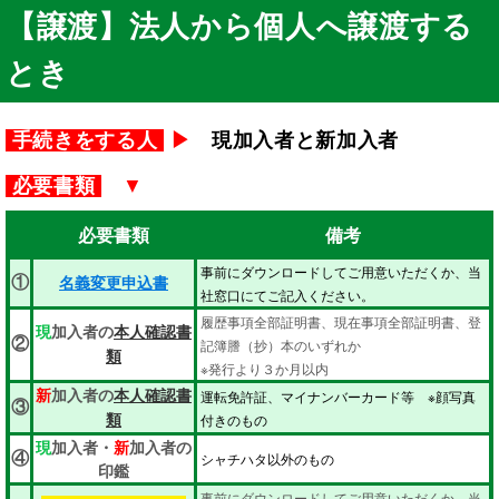
【譲渡】法人から個人へ譲渡する
とき
手続きをする人
▶
現加入者と新加入者
必要書類
▼
必要書類
備考
事前にダウンロードしてご用意いただくか、当
①
名義変更申込書
社窓口にてご記入ください。
履歴事項全部証明書、現在事項全部証明書、登
現
加入者の
本人確認書
②
記簿謄（抄）本のいずれか
類
※発行より３か月以内
新
加入者の
本人確認書
運転免許証、マイナンバーカード等 ※顔写真
③
付きのもの
類
現
加入者・
新
加入者の
④
シャチハタ以外のもの
印鑑
事前にダウンロードしてご用意いただくか、当