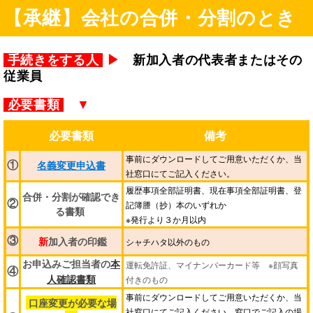
【承継】会社の合併・分割のとき
手続きをする人
▶
新加入者の代表者またはその
従業員
必要書類
▼
必要書類
備考
事前にダウンロードしてご用意いただくか、当
①
名義変更申込書
社窓口にてご記入ください。
履歴事項全部証明書、現在事項全部証明書、登
合併・分割が確認でき
②
記簿謄（抄）本のいずれか
る書類
※発行より３か月以内
新
加入者の印鑑
③
シャチハタ以外のもの
お申込みご担当者の
本
運転免許証、マイナンバーカード等 ※顔写真
④
付きのもの
人確認書類
事前にダウンロードしてご用意いただくか、当
口座変更が必要な場
社窓口にてご記入ください。窓口でご記入の場