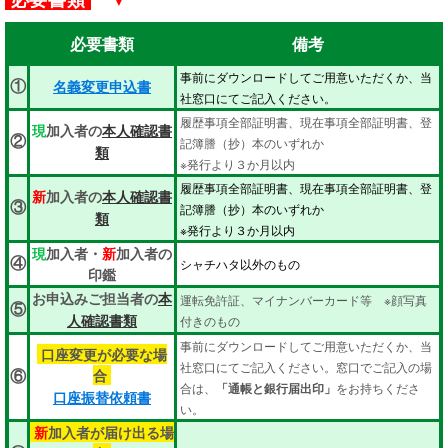
必要書類
備考
事前にダウンロードしてご用意いただくか、当
①
名義変更申込書
社窓口にてご記入ください。
履歴事項全部証明書、現在事項全部証明書、登
現
加入者の
本人確認書
②
記簿謄（抄）本のいずれか
類
※発行より３か月以内
履歴事項全部証明書、現在事項全部証明書、登
新
加入者の
本人確認書
③
記簿謄（抄）本のいずれか
類
※発行より３か月以内
現
加入者・
新
加入者の
④
シャチハタ以外のもの
印鑑
お申込みご担当者の
本
運転免許証、マイナンバーカード等 ※顔写真
⑤
付きのもの
人確認書類
事前にダウンロードしてご用意いただくか、当
口座変更が必要な場
社窓口にてご記入ください。窓口でご記入の場
合
⑥
合は、
「通帳と銀行届出印」
をお持ちくださ
口座振替依頼書
い。
新
加入者が届け出る場